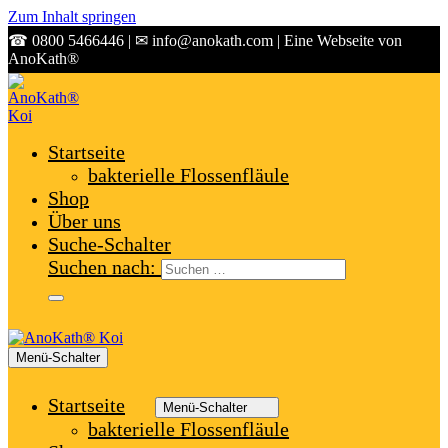
Zum Inhalt springen
☎ 0800 5466446 | ✉ info@anokath.com | Eine Webseite von
AnoKath®
Startseite
bakterielle Flossenfläule
Shop
Über uns
Suche-Schalter
Suchen nach:
Menü-Schalter
Startseite
Menü-Schalter
bakterielle Flossenfläule